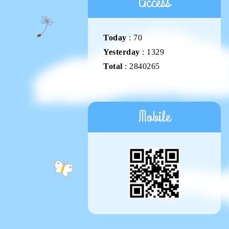
Access
Today
:
70
Yesterday
:
1329
Total
:
2840265
Mobile