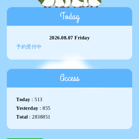
Today
2026.08.07 Friday
予約受付中
Access
Today
:
513
Yesterday
:
855
Total
:
2838851