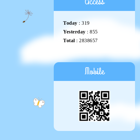
Access
Today
:
319
Yesterday
:
855
Total
:
2838657
Mobile