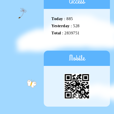
Access
Today
:
885
Yesterday
:
528
Total
:
2839751
Mobile