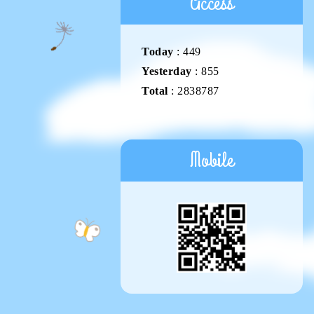
Access
Today
:
449
Yesterday
:
855
Total
:
2838787
Mobile