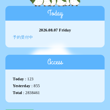
Today
2026.08.07 Friday
予約受付中
Access
Today
:
123
Yesterday
:
855
Total
:
2838461