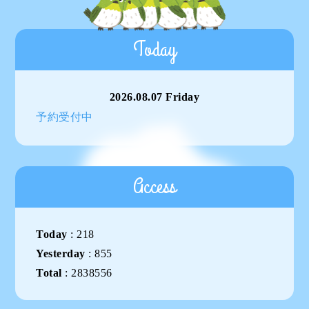
Today
2026.08.07 Friday
予約受付中
Access
Today
:
218
Yesterday
:
855
Total
:
2838556