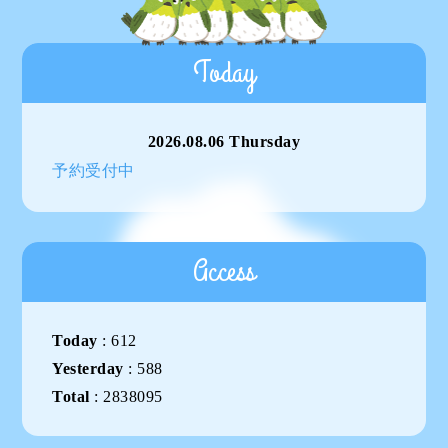
Today
2026.08.06 Thursday
予約受付中
Access
Today
:
612
Yesterday
:
588
Total
:
2838095