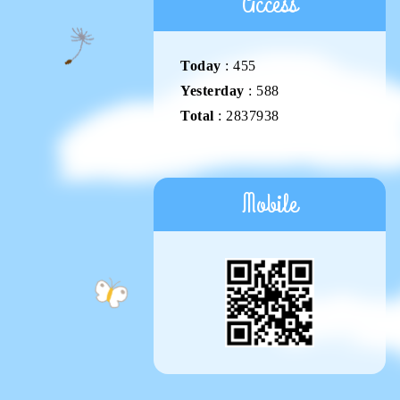
Access
Today
:
455
Yesterday
:
588
Total
:
2837938
Mobile