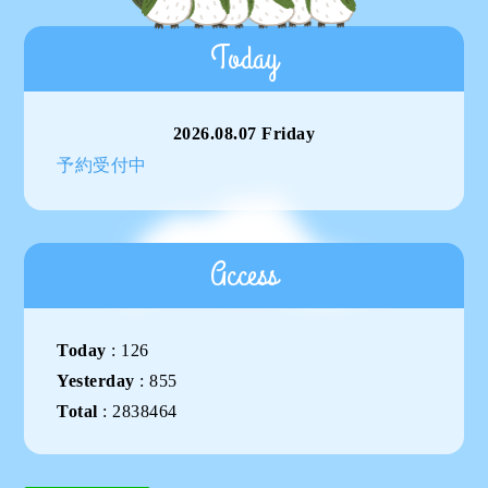
Today
2026.08.07 Friday
予約受付中
Access
Today
:
126
Yesterday
:
855
Total
:
2838464