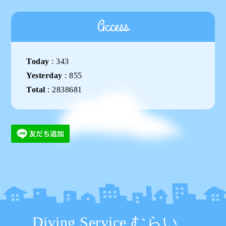
Access
Today
:
343
Yesterday
:
855
Total
:
2838681
Diving Service むらい。