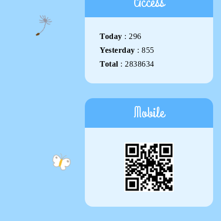
Access
Today
:
296
Yesterday
:
855
Total
:
2838634
Mobile