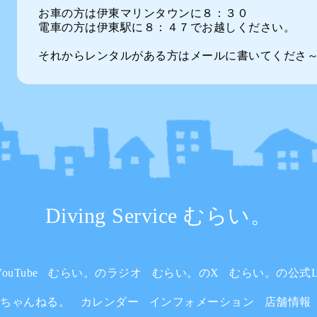
お車の方は伊東マリンタウンに８：３０
電車の方は伊東駅に８：４７でお越しください。
それからレンタルがある方はメールに書いてくださ
Diving Service むらい。
uTube
むらい。のラジオ
むらい。のX
むらい。の公式L
いちゃんねる。
カレンダー
インフォメーション
店舗情報