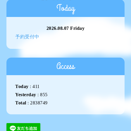
Today
2026.08.07 Friday
予約受付中
Access
Today
:
411
Yesterday
:
855
Total
:
2838749