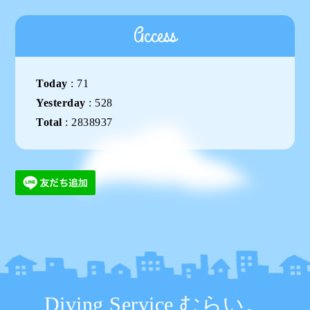
Access
Today
:
71
Yesterday
:
528
Total
:
2838937
Diving Service むらい。