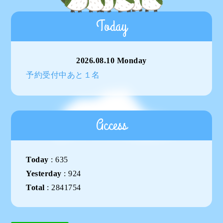
Today
2026.08.10 Monday
予約受付中あと１名
Access
Today
:
635
Yesterday
:
924
Total
:
2841754