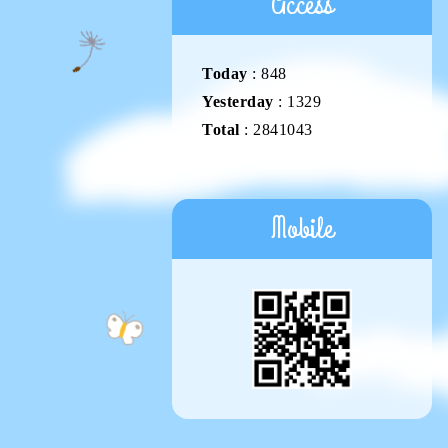
Access
Today
:
848
Yesterday
:
1329
Total
:
2841043
Mobile