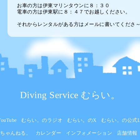
お車の方は伊東マリンタウンに８：３０
電車の方は伊東駅に８：４７でお越しください。
それからレンタルがある方はメールに書いてくださ
Diving Service むらい。
uTube
むらい。のラジオ
むらい。のX
むらい。の公式L
いちゃんねる。
カレンダー
インフォメーション
店舗情報