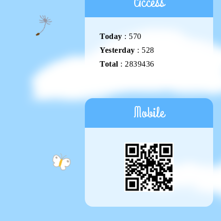
Access
Today
:
570
Yesterday
:
528
Total
:
2839436
Mobile