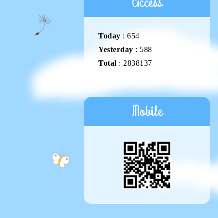
Access
Today
:
654
Yesterday
:
588
Total
:
2838137
Mobile