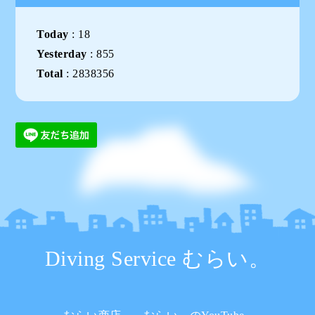
Today
:
18
Yesterday
:
855
Total
:
2838356
Diving Service むらい。