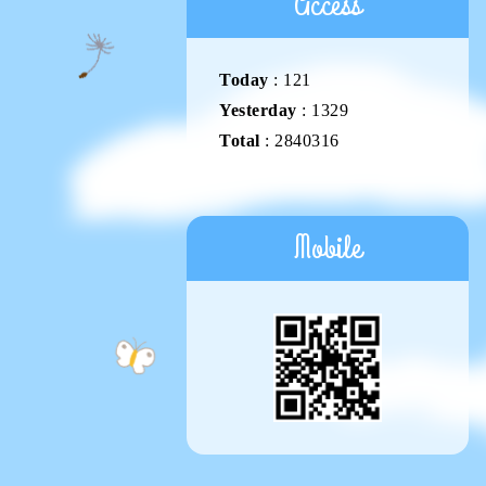
Access
Today
:
121
Yesterday
:
1329
Total
:
2840316
Mobile