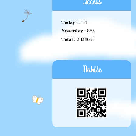
Access
Today
:
314
Yesterday
:
855
Total
:
2838652
Mobile