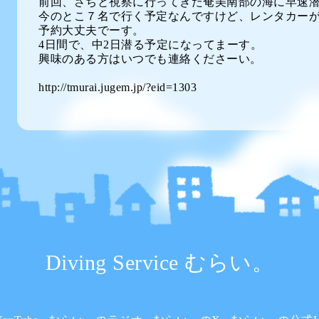
前回、さちと視察に行ってきた奄美南部の海に早速
今のとこ７名で行く予定なんですけど、レンタカー
予約大丈夫でーす。
4日間で、中2日潜る予定になってまーす。
興味のある方はいつでも連絡くださーい。
http://tmurai.jugem.jp/?eid=1303
Diving Service むらい。