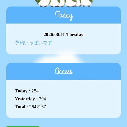
Today
2026.08.11 Tuesday
予約いっぱいです
Access
Today
:
254
Yesterday
:
794
Total
:
2842167