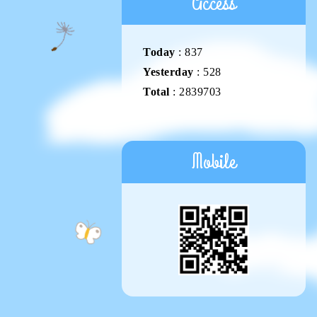
Access
Today
:
837
Yesterday
:
528
Total
:
2839703
Mobile