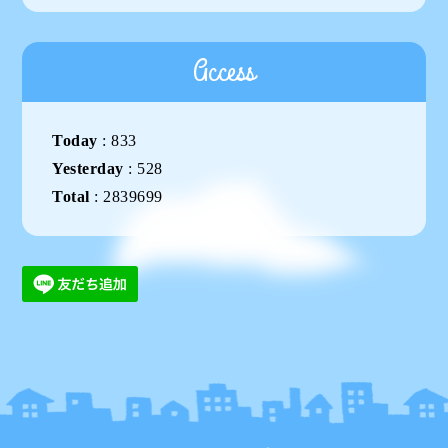
Access
Today
:
833
Yesterday
:
528
Total
:
2839699