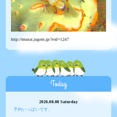
http://tmurai.jugem.jp/?eid=1247
Today
2026.08.08 Saturday
予約いっぱいです。