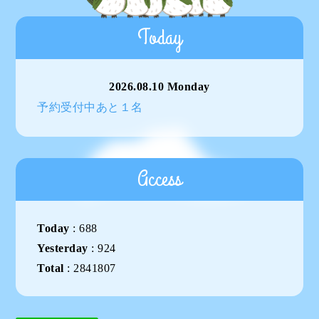
Today
2026.08.10 Monday
予約受付中あと１名
Access
Today
:
688
Yesterday
:
924
Total
:
2841807