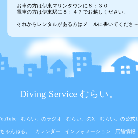
お車の方は伊東マリンタウンに８：３０
電車の方は伊東駅に８：４７でお越しください。
それからレンタルがある方はメールに書いてくださ
Diving Service むらい。
uTube
むらい。のラジオ
むらい。のX
むらい。の公式L
いちゃんねる。
カレンダー
インフォメーション
店舗情報