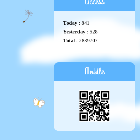
Access
Today
:
841
Yesterday
:
528
Total
:
2839707
Mobile