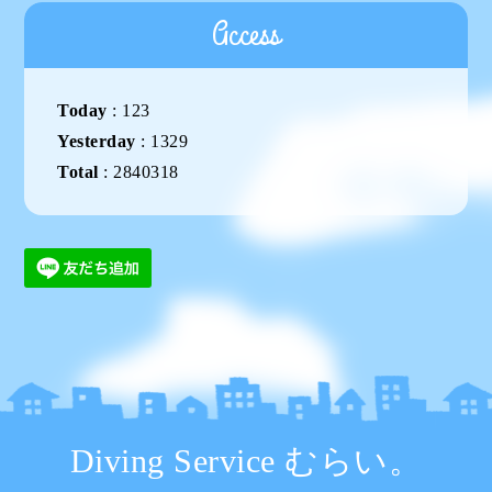
Access
Today
:
123
Yesterday
:
1329
Total
:
2840318
Diving Service むらい。