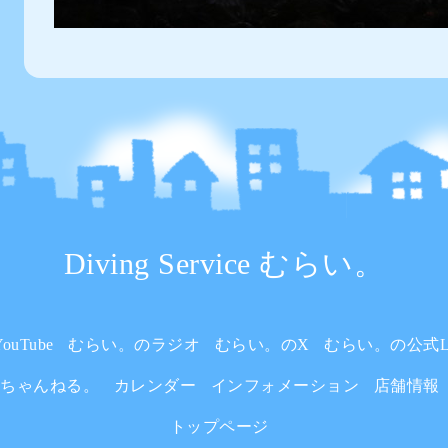
Diving Service むらい。
uTube
むらい。のラジオ
むらい。のX
むらい。の公式L
いちゃんねる。
カレンダー
インフォメーション
店舗情報
トップページ