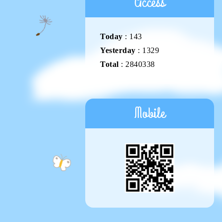
Access
Today
:
143
Yesterday
:
1329
Total
:
2840338
Mobile