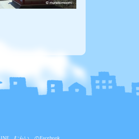
INE
むらい。のFacebook