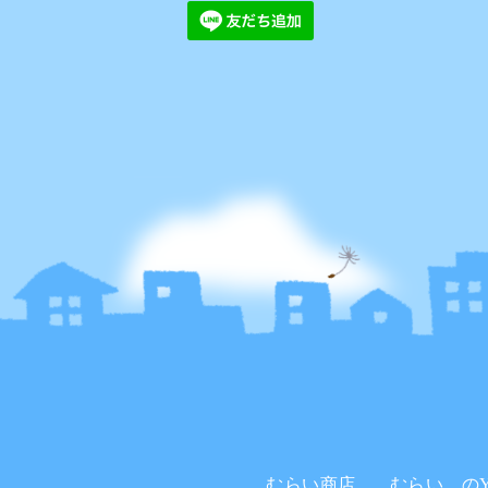
むらい商店。
むらい。のYo