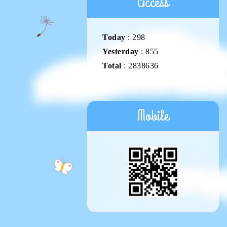
Access
Today
:
298
Yesterday
:
855
Total
:
2838636
Mobile