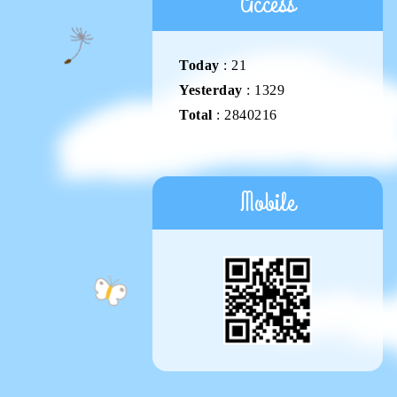
Access
Today
:
21
Yesterday
:
1329
Total
:
2840216
Mobile