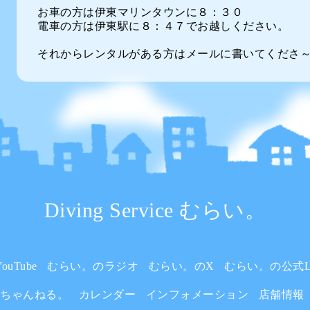
お車の方は伊東マリンタウンに８：３０
電車の方は伊東駅に８：４７でお越しください。
それからレンタルがある方はメールに書いてくださ
Diving Service むらい。
uTube
むらい。のラジオ
むらい。のX
むらい。の公式L
いちゃんねる。
カレンダー
インフォメーション
店舗情報