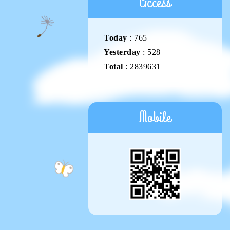
Access
Today
:
765
Yesterday
:
528
Total
:
2839631
Mobile