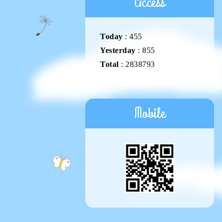
Access
Today
:
455
Yesterday
:
855
Total
:
2838793
Mobile