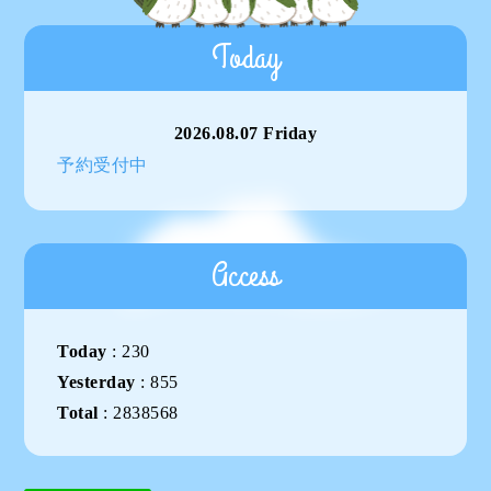
Today
2026.08.07 Friday
予約受付中
Access
Today
:
230
Yesterday
:
855
Total
:
2838568