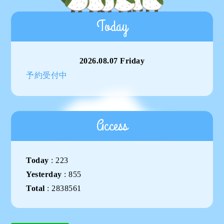
Today
2026.08.07 Friday
予約受付中
Access
Today
:
223
Yesterday
:
855
Total
:
2838561