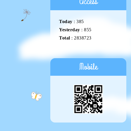
Access
Today
:
385
Yesterday
:
855
Total
:
2838723
Mobile