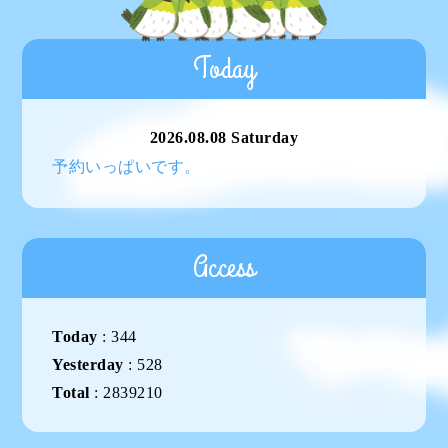
Today
2026.08.08 Saturday
予約いっぱいです。
Access
Today
:
344
Yesterday
:
528
Total
:
2839210