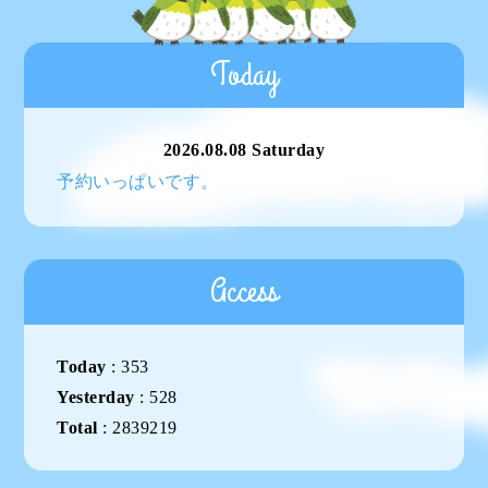
Today
2026.08.08 Saturday
予約いっぱいです。
Access
Today
:
353
Yesterday
:
528
Total
:
2839219