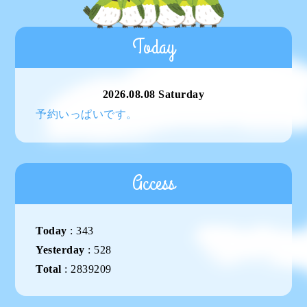
Today
2026.08.08 Saturday
予約いっぱいです。
Access
Today
:
343
Yesterday
:
528
Total
:
2839209