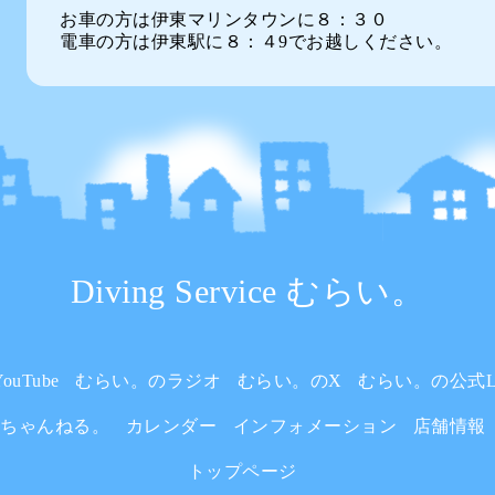
お車の方は伊東マリンタウンに８：３０
電車の方は伊東駅に８：４9でお越しください。
Diving Service むらい。
uTube
むらい。のラジオ
むらい。のX
むらい。の公式L
いちゃんねる。
カレンダー
インフォメーション
店舗情報
トップページ