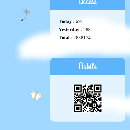
Access
Today
:
691
Yesterday
:
588
Total
:
2838174
Mobile