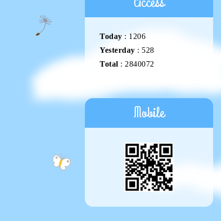
Access
Today
:
1206
Yesterday
:
528
Total
:
2840072
Mobile