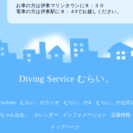
お車の方は伊東マリンタウンに８：３０
電車の方は伊東駅に８：４9でお越しください。
Diving Service むらい。
uTube
むらい。のラジオ
むらい。のX
むらい。の公式L
いちゃんねる。
カレンダー
インフォメーション
店舗情報
トップページ