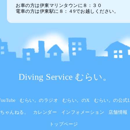
お車の方は伊東マリンタウンに８：３０
電車の方は伊東駅に８：４9でお越しください。
Diving Service むらい。
uTube
むらい。のラジオ
むらい。のX
むらい。の公式L
いちゃんねる。
カレンダー
インフォメーション
店舗情報
トップページ