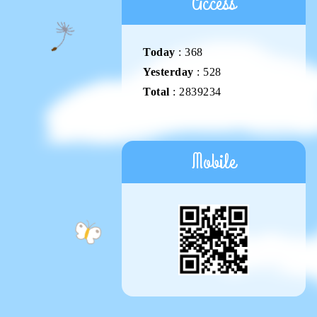
Access
Today
:
368
Yesterday
:
528
Total
:
2839234
Mobile