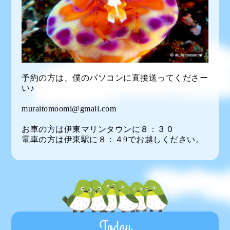
予約の方は、僕のパソコンに直接送ってくださー
い♪
muraitomoomi@gmail.com
お車の方は伊東マリンタウンに８：３０
電車の方は伊東駅に８：４9でお越しください。
Today