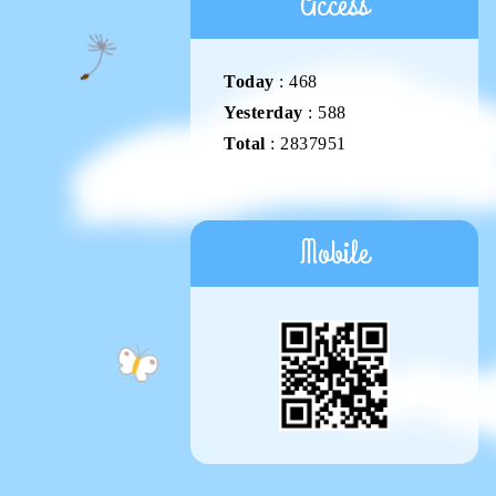
Access
Today
:
468
Yesterday
:
588
Total
:
2837951
Mobile