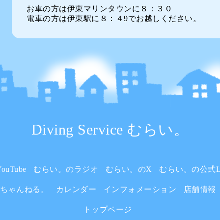
お車の方は伊東マリンタウンに８：３０
電車の方は伊東駅に８：４9でお越しください。
Diving Service むらい。
uTube
むらい。のラジオ
むらい。のX
むらい。の公式L
いちゃんねる。
カレンダー
インフォメーション
店舗情報
トップページ