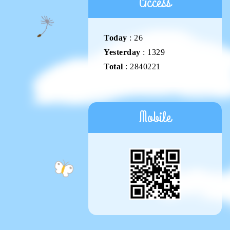
Access
Today
:
26
Yesterday
:
1329
Total
:
2840221
Mobile