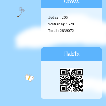
Access
Today
:
206
Yesterday
:
528
Total
:
2839072
Mobile