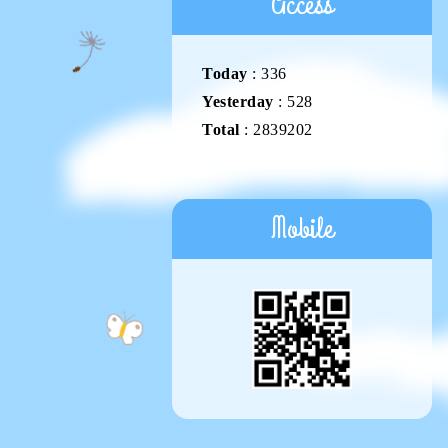
Access
Today
:
336
Yesterday
:
528
Total
:
2839202
Mobile