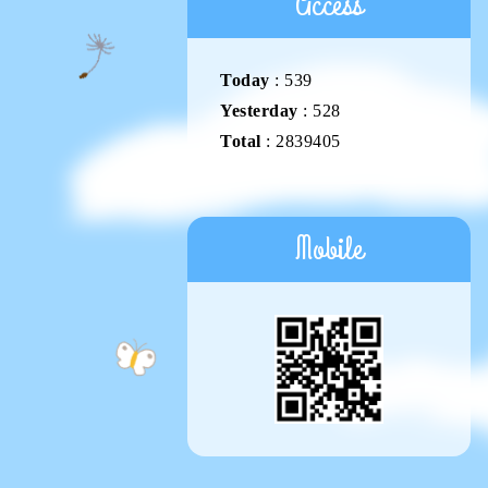
Access
Today
:
539
Yesterday
:
528
Total
:
2839405
Mobile