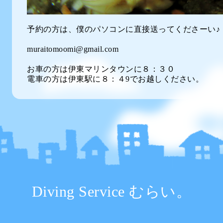
予約の方は、僕のパソコンに直接送ってくださーい♪
muraitomoomi@gmail.com
お車の方は伊東マリンタウンに８：３０
電車の方は伊東駅に８：４9でお越しください。
Diving Service むらい。