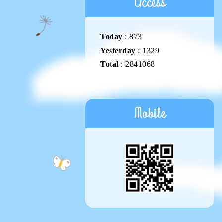
Access
Today
:
873
Yesterday
:
1329
Total
:
2841068
Mobile