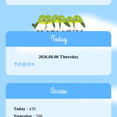
Today
2026.08.06 Thursday
予約受付中
Access
Today
:
439
Yesterday
:
588