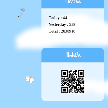
Access
Today
:
44
Yesterday
:
528
Total
:
2838910
Mobile